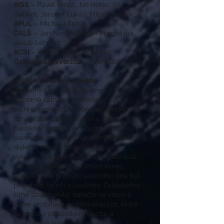
AISS
– Pavel Krnáč, Ivo Hofer, Jiří
Gabriel, Jaromír Lukáš, Milan Damek
APUL
– Michael Turek
ČSLŠ
– Jan Novák, Martin Procházka,
Jakub Lehnert
ACSI
– Robert Záboj, Aleš Mach
Ostravská univerzita
– Petr Kutáč
Průběh semináře - neděle
Po ranním rozlyžování jsme se začali
odborně zabývat provedením
technických jízd. V obecné terminologii
jsme jezdili oblouk v pluhu, přívrat a
paralelní oblouk. Míra technická shody
panovala jen zčásti, nicméně odborná
diskuze mnohé technické otázky
vyřešila. Na kopci seminář moderovat
prezident Interski CZ, Pavel Krnáč.
Atmosféra a průběh nedělního dne byl
přátelský, tvůrčí a uvolnění. Odpoledne
jsme stejné prvky natočili na video a
večer probíhala u videa analýza, která
se nesla v přátelském duchu a
překvapivě solidní sebereflexi