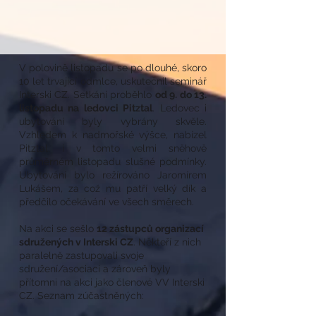
V polovině listopadu se po dlouhé, skoro
10 let trvající odmlce, uskutečnil seminář
Interski CZ. Setkání proběhlo
od 9. do 13.
listopadu na ledovci Pitztal
. Ledovec i
ubytování byly vybrány skvěle.
Vzhledem k nadmořské výšce, nabízel
Pitztal, i v tomto velmi sněhově
průměrném listopadu slušné podmínky.
Ubytování bylo režírováno Jaromírem
Lukášem, za což mu patří velký dík a
předčilo očekávání ve všech směrech.
Na akci se sešlo
12 zástupců organizací
sdružených v Interski CZ
. Někteří z nich
paralelně zastupovali svoje
sdružení/asociaci a zároveň byly
přítomni na akci jako členové VV Interski
CZ. Seznam zúčastněných: