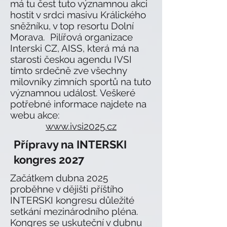
má tu čest tuto významnou akci
hostit v srdci masivu Králického
sněžníku, v top resortu Dolní
Morava. Pilířová organizace
Interski CZ, AISS, která má na
starosti českou agendu IVSI
tímto srdečně zve všechny
milovníky zimních sportů na tuto
významnou událost. Veškeré
potřebné informace najdete na
webu akce:
www.ivsi2025.cz
Přípravy na INTERSKI
kongres 2027
Začátkem dubna 2025
proběhne v dějišti příštího
INTERSKI kongresu důležité
setkání mezinárodního pléna.
Kongres se uskuteční v dubnu