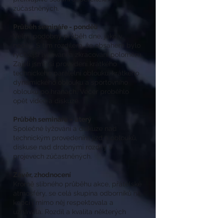
zúčastněných.
Průběh semináře - pondělí
Velmi podobný průběh dne, jako v
neděli. S tím rozdílem, že obsahem bylo
rychlejší lyžování a zkracování poloměru.
Zajeli jsme si provedení krátkého
technického paralelní oblouku, krátkého
dynamického oblouku a sportovního
oblouku po hranách, Večer proběhlo
opět video a diskuze.
Průběh semináře – úterý
Společné lyžování a diskuze nad
technickým provedením jízd a oblouků,
diskuse nad drobnými rozdíly v
projevech zúčastněných.
Závěr, zhodnocení
Kromě slibného průběhu akce, přátelské
atmosféry, se celá skupina odborníků na
kopci i mimo něj respektovala a
uznávala. Rozdíl a kvalita některých