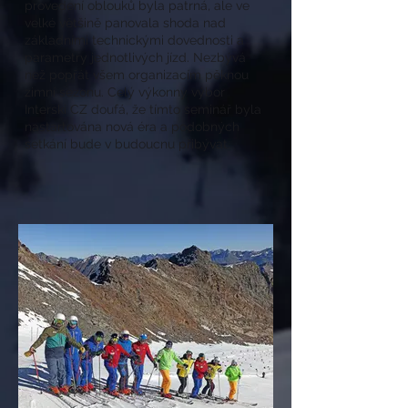
provedení oblouků byla patrná, ale ve
velké většině panovala shoda nad
základními technickými dovednosti a
parametry jednotlivých jízd. Nezbývá
než popřát všem organizacím pěknou
zimní sezonu. Celý výkonný výbor
Interski CZ doufá, že tímto seminář byla
nastartována nová éra a podobných
setkání bude v budoucnu přibývat.